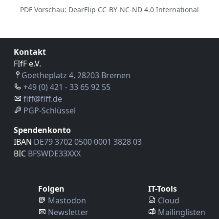
PDF Vorschau: DearFlip CC-BY-NC-ND 4.0 International
Kontakt
FIfF e.V.
Goetheplatz 4, 28203 Bremen
+49 (0) 421 - 33 65 92 55
fiff@fiff.de
PGP-Schlüssel
Spendenkonto
IBAN
DE79 3702 0500 0001 3828 03
BIC
BFSWDE33XXX
Folgen
IT-Tools
Mastodon
Cloud
Newsletter
Mailinglisten