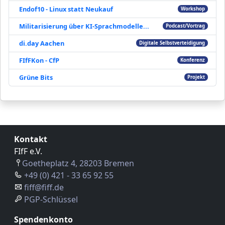
Endof10 - Linux statt Neukauf
Workshop
Militarisierung über KI-Sprachmodelle...
Podcast/Vortrag
di.day Aachen
Digitale Selbstverteidigung
FIfFKon - CfP
Konferenz
Grüne Bits
Projekt
Kontakt
FIfF e.V.
Goetheplatz 4, 28203 Bremen
+49 (0) 421 - 33 65 92 55
fiff@fiff.de
PGP-Schlüssel
Spendenkonto