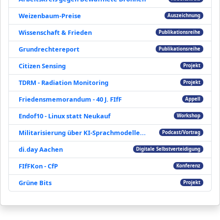
Weizenbaum-Preise
Auszeichnung
Wissenschaft & Frieden
Publikationsreihe
Grundrechtereport
Publikationsreihe
Citizen Sensing
Projekt
TDRM - Radiation Monitoring
Projekt
Friedensmemorandum - 40 J. FIfF
Appell
Endof10 - Linux statt Neukauf
Workshop
Militarisierung über KI-Sprachmodelle...
Podcast/Vortrag
di.day Aachen
Digitale Selbstverteidigung
FIfFKon - CfP
Konferenz
Grüne Bits
Projekt