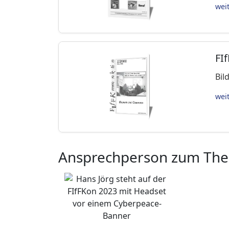
wei
FI
Bil
wei
Ansprechperson zum Th