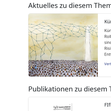
Aktuelles zu diesem The
Kün
Kün
Rol
sin
Ris
Ent
Ver
Publikationen zu diesem
FI