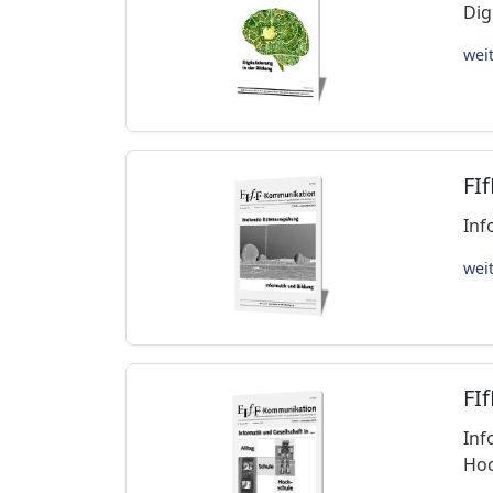
Dig
wei
FI
Inf
wei
FI
Inf
Hoc