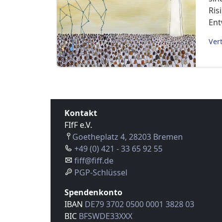
Ris
Ent
Ver
Kontakt
FIfF e.V.
Goetheplatz 4, 28203 Bremen
+49 (0) 421 - 33 65 92 55
fiff@fiff.de
PGP-Schlüssel
Spendenkonto
IBAN
DE79 3702 0500 0001 3828 03
BIC
BFSWDE33XXX