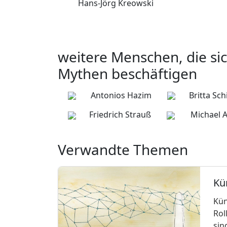
Hans-Jörg Kreowski
weitere Menschen, die sic
Mythen beschäftigen
Antonios Hazim
Britta Sch
Friedrich Strauß
Michael 
Verwandte Themen
Kün
Kün
Rol
sin