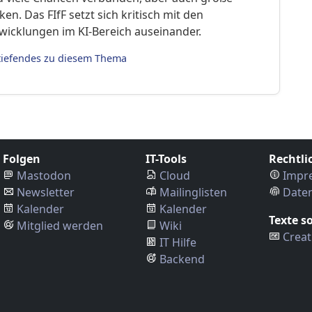
iken. Das FIfF setzt sich kritisch mit den
wicklungen im KI-Bereich auseinander.
tiefendes zu diesem Thema
Folgen
IT-Tools
Rechtli
Mastodon
Cloud
Impr
Newsletter
Mailinglisten
Date
Kalender
Kalender
Texte s
Mitglied werden
Wiki
Creat
IT Hilfe
Backend