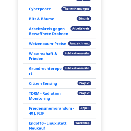
Cyberpeace
Themenkampagne
Bits & Bäume
Bündnis
Arbeitskreis gegen
Arbeitskreis
Bewaffnete Drohnen
Weizenbaum-Preise
Auszeichnung
Wissenschaft &
Publikationsreihe
Frieden
Grundrechterepo
Publikationsreihe
rt
Citizen Sensing
Projekt
TDRM - Radiation
Projekt
Monitoring
Friedensmemorandum -
Appell
40 J. FIfF
Endof10 - Linux statt
Workshop
Neukauf