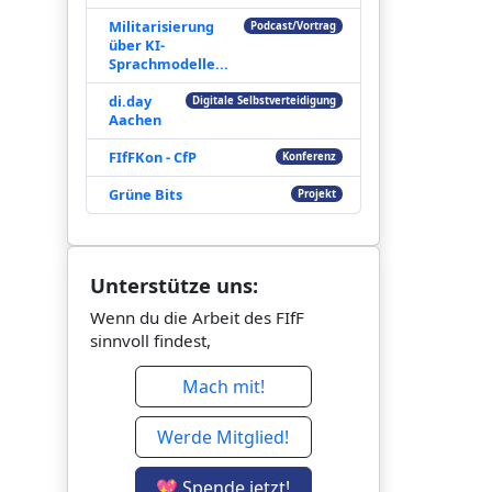
Militarisierung
Podcast/Vortrag
über KI-
Sprachmodelle...
di.day
Digitale Selbstverteidigung
Aachen
FIfFKon - CfP
Konferenz
Grüne Bits
Projekt
Unterstütze uns:
Wenn du die Arbeit des FIfF
sinnvoll findest,
Mach mit!
Werde Mitglied!
💖 Spende jetzt!