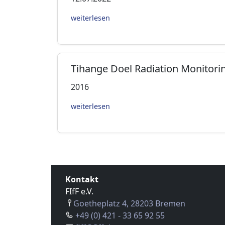
weiterlesen
Tihange Doel Radiation Monitori
2016
weiterlesen
Kontakt
FIfF e.V.
Goetheplatz 4, 28203 Bremen
+49 (0) 421 - 33 65 92 55