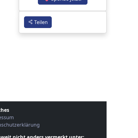
Teilen
ches
essum
nschutzerklärung
oweit nicht anders vermerkt unter: