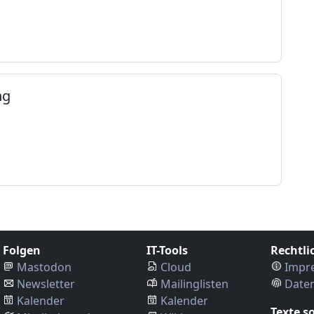
ng
Folgen
IT-Tools
Rechtli
Mastodon
Cloud
Impr
Newsletter
Mailinglisten
Date
Kalender
Kalender
Texte s