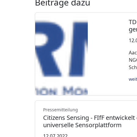
Beiträge dazu
TD
ge
12.
Aac
NGO
Sch
wei
Pressemitteilung
Citizens Sensing - FIfF entwickelt
universelle Sensorplattform
12.07.2022