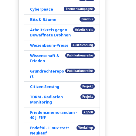
Cyberpeace
Themenkampagne
Bits & Bäume
Bündnis
Arbeitskreis gegen
Arbeitskreis
Bewaffnete Drohnen
Weizenbaum-Preise
Auszeichnung
Wissenschaft &
Publikationsreihe
Frieden
Grundrechterepo
Publikationsreihe
rt
Citizen Sensing
Projekt
TDRM - Radiation
Projekt
Monitoring
Friedensmemorandum -
Appell
40 J. FIfF
Endof10 - Linux statt
Workshop
Neukauf