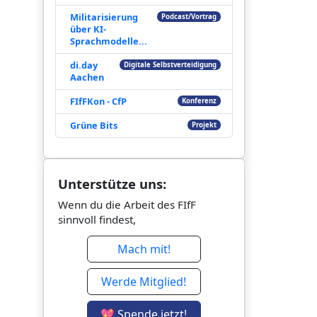
Militarisierung
Podcast/Vortrag
über KI-
Sprachmodelle...
di.day
Digitale Selbstverteidigung
Aachen
FIfFKon - CfP
Konferenz
Grüne Bits
Projekt
Unterstütze uns:
Wenn du die Arbeit des FIfF
sinnvoll findest,
Mach mit!
Werde Mitglied!
💖 Spende jetzt!