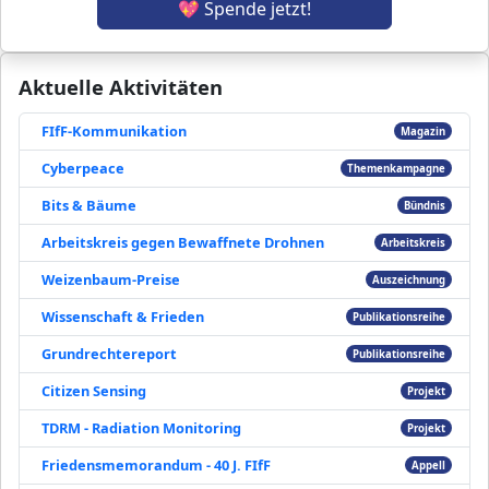
💖 Spende jetzt!
Aktuelle Aktivitäten
FIfF-Kommunikation
Magazin
Cyberpeace
Themenkampagne
Bits & Bäume
Bündnis
Arbeitskreis gegen Bewaffnete Drohnen
Arbeitskreis
Weizenbaum-Preise
Auszeichnung
Wissenschaft & Frieden
Publikationsreihe
Grundrechtereport
Publikationsreihe
Citizen Sensing
Projekt
TDRM - Radiation Monitoring
Projekt
Friedensmemorandum - 40 J. FIfF
Appell