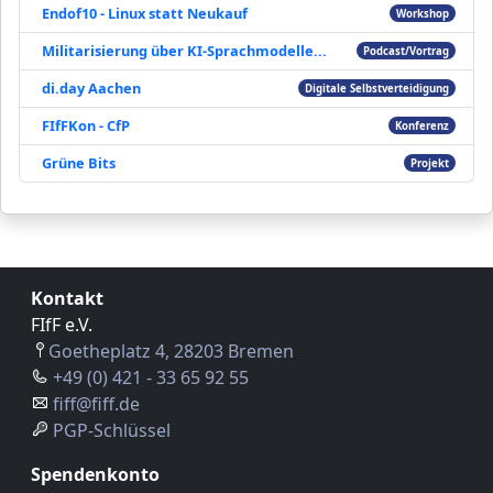
Endof10 - Linux statt Neukauf
Workshop
Militarisierung über KI-Sprachmodelle...
Podcast/Vortrag
di.day Aachen
Digitale Selbstverteidigung
FIfFKon - CfP
Konferenz
Grüne Bits
Projekt
Kontakt
FIfF e.V.
Goetheplatz 4, 28203 Bremen
+49 (0) 421 - 33 65 92 55
fiff@fiff.de
PGP-Schlüssel
Spendenkonto