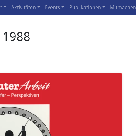
n
Aktivitäten
Events
Publikationen
Mitmache
g 1988