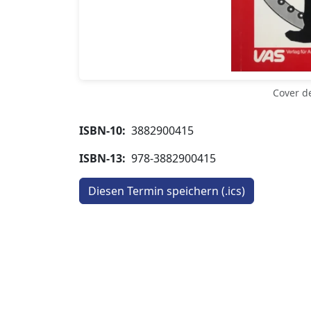
Cover d
ISBN-10:
‎
3882900415
ISBN-13:
‎
978-3882900415
Diesen Termin speichern (.ics)