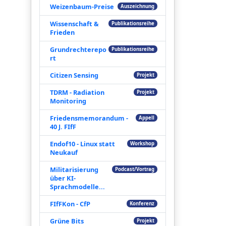
Weizenbaum-Preise
Auszeichnung
Wissenschaft &
Publikationsreihe
Frieden
Grundrechterepo
Publikationsreihe
rt
Citizen Sensing
Projekt
TDRM - Radiation
Projekt
Monitoring
Friedensmemorandum -
Appell
40 J. FIfF
Endof10 - Linux statt
Workshop
Neukauf
Militarisierung
Podcast/Vortrag
über KI-
Sprachmodelle...
FIfFKon - CfP
Konferenz
Grüne Bits
Projekt