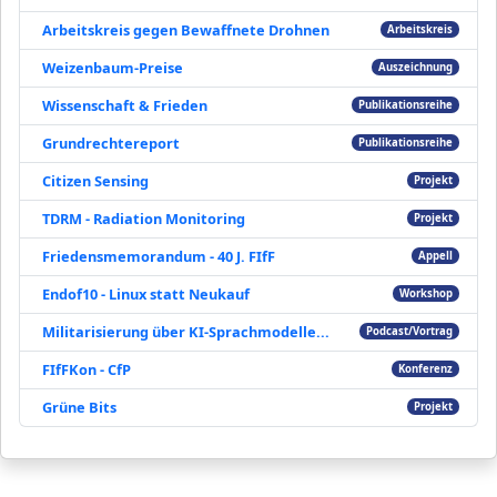
Arbeitskreis gegen Bewaffnete Drohnen
Arbeitskreis
Weizenbaum-Preise
Auszeichnung
Wissenschaft & Frieden
Publikationsreihe
Grundrechtereport
Publikationsreihe
Citizen Sensing
Projekt
TDRM - Radiation Monitoring
Projekt
Friedensmemorandum - 40 J. FIfF
Appell
Endof10 - Linux statt Neukauf
Workshop
Militarisierung über KI-Sprachmodelle...
Podcast/Vortrag
FIfFKon - CfP
Konferenz
Grüne Bits
Projekt