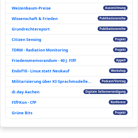
Weizenbaum-Preise
Auszeichnung
Wissenschaft & Frieden
Publikationsreihe
Grundrechtereport
Publikationsreihe
Citizen Sensing
Projekt
TDRM - Radiation Monitoring
Projekt
Friedensmemorandum - 40 J. FIfF
Appell
Endof10 - Linux statt Neukauf
Workshop
Militarisierung über KI-Sprachmodelle...
Podcast/Vortrag
di.day Aachen
Digitale Selbstverteidigung
FIfFKon - CfP
Konferenz
Grüne Bits
Projekt