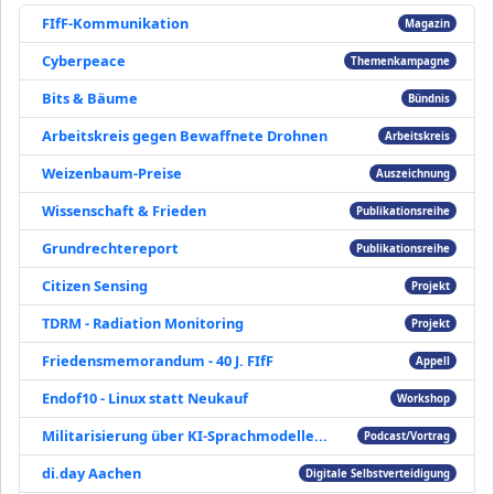
FIfF-Kommunikation
Magazin
Cyberpeace
Themenkampagne
Bits & Bäume
Bündnis
Arbeitskreis gegen Bewaffnete Drohnen
Arbeitskreis
Weizenbaum-Preise
Auszeichnung
Wissenschaft & Frieden
Publikationsreihe
Grundrechtereport
Publikationsreihe
Citizen Sensing
Projekt
TDRM - Radiation Monitoring
Projekt
Friedensmemorandum - 40 J. FIfF
Appell
Endof10 - Linux statt Neukauf
Workshop
Militarisierung über KI-Sprachmodelle...
Podcast/Vortrag
di.day Aachen
Digitale Selbstverteidigung