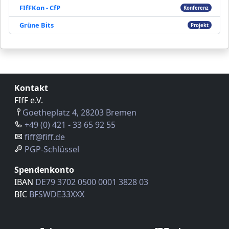
FIfFKon - CfP
Konferenz
Grüne Bits
Projekt
Kontakt
FIfF e.V.
Goetheplatz 4, 28203 Bremen
+49 (0) 421 - 33 65 92 55
fiff@fiff.de
PGP-Schlüssel
Spendenkonto
IBAN
DE79 3702 0500 0001 3828 03
BIC
BFSWDE33XXX