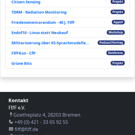
Citizen Sensing
Projekt
TDRM - Radiation Monitoring
Projekt
Friedensmemorandum - 40 J. FIfF
Appell
Endof10 - Linux statt Neukauf
Workshop
Militarisierung über KI-Sprachmodelle...
Podcast/Vortrag
FIfFKon - CfP
Konferenz
Grüne Bits
Projekt
Kontakt
FIfF e.V.
Goetheplatz 4, 28203 Bremen
+49 (0) 421 - 33 65 92 55
fiff@fiff.de