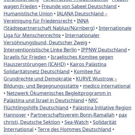
wagen Frieden
•
Freunde von Sabeel Deutschland
•
Humanistische Union
•
IALANA Deutschland –
Vereinigung für Friedensrecht
•
INNA
(Städtepartnerschaft Nablus/Nürnberg)
•
Internationale
Liga für Menschenrechte
•
Internationaler
Versöhnungsbund, Deutscher Zweig
•
Interventionistische Linke Berlin
•
IPPNW Deutschland
•
Israelis für Frieden
•
Israelisches Komitee gegen
Hauszerstörungen (ICAHD)
•
Kairos Palästina
Solidaritätsnetz Deutschland
•
Komitee für
Grundrechte und Demokratie
•
KURVE Wustrow –
Bildungs- und Begegnungsstätte
•
medico international
•
Netzwerk Ökumenisches Begleitprogramm in
Palästina und Israel in Deutschland
•
NRC
Flüchtlingshilfe Deutschland
•
Palästina Initiative Region
Hannover
•
Partnerschaftsverein Bonn-Ramallah
•
pax
christi, Deutsche Sektion
•
Sea-Watch
•
Solidarität
International
•
Terre des Hommes Deutschland
•