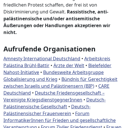
friedlichen Protest schaffen, der frei ist von
Diskriminierung und Gewalt.
Rassistische, anti-
palästinensische und/oder antisemitische
Äußerungen oder Handlungen akzeptieren wir
nicht.
Aufrufende Organisationen
Amnesty International Deutschland
•
Arbeitskreis
Palästina Brühl-Battir
•
Ärzte der Welt
•
Bielefelder
Nahost-Initiative
•
Bundesweite Arbeitsgruppe
Globalisierung und Krieg
•
Bündnis für Gerechtigkeit
zwischen Israelis und Palästinensern (BIP)
•
CARE
Deutschland
•
Deutsche Friedensgesellschaft –
Vereinigte KriegsdienstgegnerInnen
•
Deutsch-
Palästinensische Gesellschaft
•
Deutsch-
Palästinensischer Frauenverein
•
Forum
InformatikerInnen für Frieden und gesellschaftliche
Verantwortung
•
Forum Ziviler Friedensdienst
•
Frauen