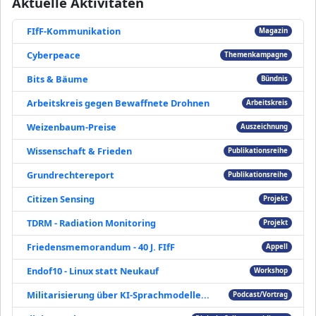
Aktuelle Aktivitäten
FIfF-Kommunikation
Magazin
Cyberpeace
Themenkampagne
Bits & Bäume
Bündnis
Arbeitskreis gegen Bewaffnete Drohnen
Arbeitskreis
Weizenbaum-Preise
Auszeichnung
Wissenschaft & Frieden
Publikationsreihe
Grundrechtereport
Publikationsreihe
Citizen Sensing
Projekt
TDRM - Radiation Monitoring
Projekt
Friedensmemorandum - 40 J. FIfF
Appell
Endof10 - Linux statt Neukauf
Workshop
Militarisierung über KI-Sprachmodelle...
Podcast/Vortrag