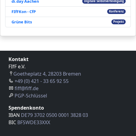
di.day Aachen
Digitale Selbstverteidigung
FIfFKon - CfP
Konferenz
Grüne Bits
Projekt
Kontakt
FIfF e.V.
Goetheplatz 4, 28203 Bremen
+49 (0) 421 - 33 65 92 55
fiff@fiff.de
PGP-Schlüssel
Spendenkonto
IBAN
DE79 3702 0500 0001 3828 03
BIC
BFSWDE33XXX