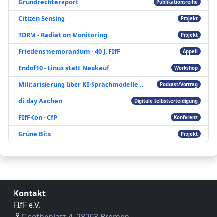
Grundrechtereport
Publikationsreihe
Citizen Sensing
Projekt
TDRM - Radiation Monitoring
Projekt
Friedensmemorandum - 40 J. FIfF
Appell
Endof10 - Linux statt Neukauf
Workshop
Militarisierung über KI-Sprachmodelle...
Podcast/Vortrag
di.day Aachen
Digitale Selbstverteidigung
FIfFKon - CfP
Konferenz
Grüne Bits
Projekt
Kontakt
FIfF e.V.
Goetheplatz 4, 28203 Bremen