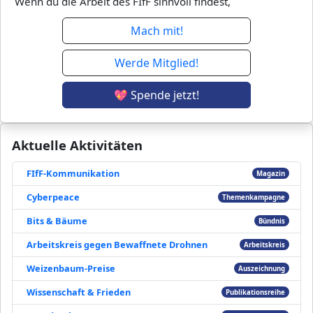
Wenn du die Arbeit des FIfF sinnvoll findest,
Mach mit!
Werde Mitglied!
💖 Spende jetzt!
Aktuelle Aktivitäten
FIfF-Kommunikation
Magazin
Cyberpeace
Themenkampagne
Bits & Bäume
Bündnis
Arbeitskreis gegen Bewaffnete Drohnen
Arbeitskreis
Weizenbaum-Preise
Auszeichnung
Wissenschaft & Frieden
Publikationsreihe