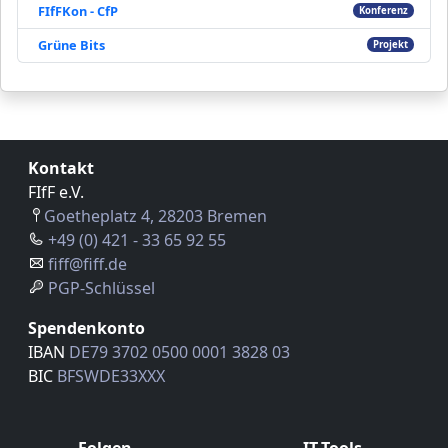
FIfFKon - CfP
Konferenz
Grüne Bits
Projekt
Kontakt
FIfF e.V.
Goetheplatz 4, 28203 Bremen
+49 (0) 421 - 33 65 92 55
fiff@fiff.de
PGP-Schlüssel
Spendenkonto
IBAN
DE79 3702 0500 0001 3828 03
BIC
BFSWDE33XXX
Folgen
IT-Tools