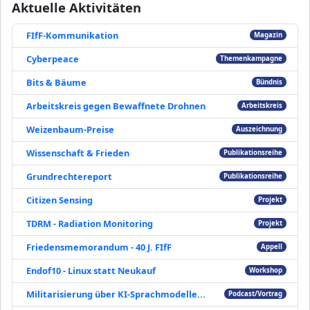
Aktuelle Aktivitäten
FIfF-Kommunikation
Magazin
Cyberpeace
Themenkampagne
Bits & Bäume
Bündnis
Arbeitskreis gegen Bewaffnete Drohnen
Arbeitskreis
Weizenbaum-Preise
Auszeichnung
Wissenschaft & Frieden
Publikationsreihe
Grundrechtereport
Publikationsreihe
Citizen Sensing
Projekt
TDRM - Radiation Monitoring
Projekt
Friedensmemorandum - 40 J. FIfF
Appell
Endof10 - Linux statt Neukauf
Workshop
Militarisierung über KI-Sprachmodelle...
Podcast/Vortrag