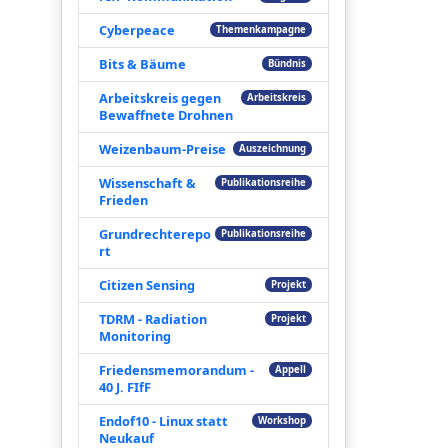
Cyberpeace
Themenkampagne
Bits & Bäume
Bündnis
Arbeitskreis gegen
Arbeitskreis
Bewaffnete Drohnen
Weizenbaum-Preise
Auszeichnung
Wissenschaft &
Publikationsreihe
Frieden
Grundrechterepo
Publikationsreihe
rt
Citizen Sensing
Projekt
TDRM - Radiation
Projekt
Monitoring
Friedensmemorandum -
Appell
40 J. FIfF
Endof10 - Linux statt
Workshop
Neukauf