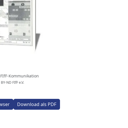
 FIfF-Kommunikation
 BY-ND FIfF e.V.
wser
Download als PDF