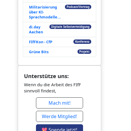
Militarisierung
Podcast/Vortrag
über KI-
Sprachmodelle...
di.day
Digitale Selbstverteidigung
Aachen
FIfFKon - CfP
Konferenz
Grüne Bits
Projekt
Unterstütze uns:
Wenn du die Arbeit des FIfF
sinnvoll findest,
Mach mit!
Werde Mitglied!
💖 Spende jetzt!