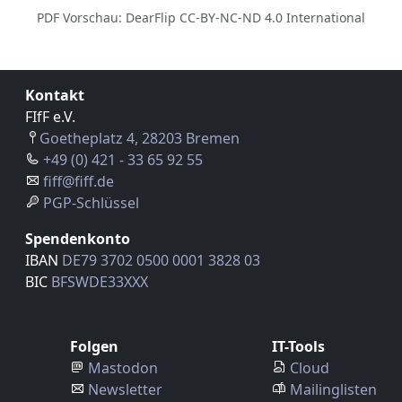
PDF Vorschau: DearFlip CC-BY-NC-ND 4.0 International
Kontakt
FIfF e.V.
Goetheplatz 4, 28203 Bremen
+49 (0) 421 - 33 65 92 55
fiff@fiff.de
PGP-Schlüssel
Spendenkonto
IBAN
DE79 3702 0500 0001 3828 03
BIC
BFSWDE33XXX
Folgen
IT-Tools
Mastodon
Cloud
Newsletter
Mailinglisten