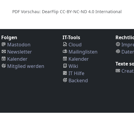
PDF Vorschau: DearFlip CC-BY-NC-ND 4.0 International
Folgen
IT-Tools
Rechtli
Mastodon
Cloud
Impr
Newsletter
Mailinglisten
Date
Kalender
Kalender
Texte s
Mitglied werden
Wiki
Creat
IT Hilfe
Backend