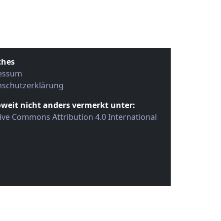
ches
essum
nschutzerklärung
oweit nicht anders vermerkt unter:
ive Commons Attribution 4.0 International