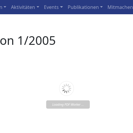
n
Aktivitäten
Events
Publikationen
Mitmache
ion 1/2005
Loading PDF Worker ...