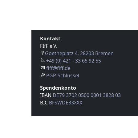
Kontakt
FIfF e.V.
Goetheplatz 4, 28203 Bremen
+49 (0) 421 - 33 65 92 55
fiff@fiff.de
PGP-Schlüssel
Spendenkonto
IBAN
DE79 3702 0500 0001 3828 03
BIC
BFSWDE33XXX