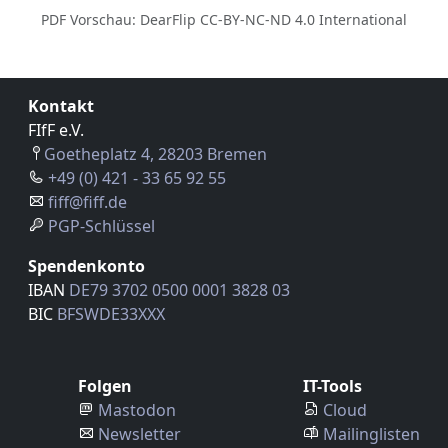
PDF Vorschau: DearFlip CC-BY-NC-ND 4.0 International
Kontakt
FIfF e.V.
Goetheplatz 4, 28203 Bremen
+49 (0) 421 - 33 65 92 55
fiff@fiff.de
PGP-Schlüssel
Spendenkonto
IBAN
DE79 3702 0500 0001 3828 03
BIC
BFSWDE33XXX
Folgen
IT-Tools
Mastodon
Cloud
Newsletter
Mailinglisten