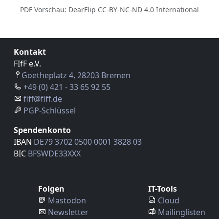
PDF Vorschau: DearFlip CC-BY-NC-ND 4.0 International
Kontakt
FIfF e.V.
Goetheplatz 4, 28203 Bremen
+49 (0) 421 - 33 65 92 55
fiff@fiff.de
PGP-Schlüssel
Spendenkonto
IBAN
DE79 3702 0500 0001 3828 03
BIC
BFSWDE33XXX
Folgen
IT-Tools
Mastodon
Cloud
Newsletter
Mailinglisten