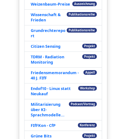
Weizenbaum-Preise
Auszeichnung
Wissenschaft &
Publikationsreihe
Frieden
Grundrechterepo
Publikationsreihe
rt
Citizen Sensing
Projekt
TDRM - Radiation
Projekt
Monitoring
Friedensmemorandum -
Appell
40 J. FIfF
Endof10 - Linux statt
Workshop
Neukauf
Militarisierung
Podcast/Vortrag
über KI-
Sprachmodelle...
FIfFKon - CfP
Konferenz
Grüne Bits
Projekt