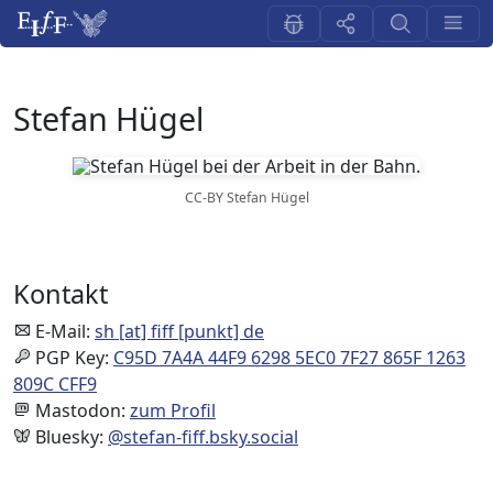
Stefan Hügel
CC-BY Stefan Hügel
Kontakt
E-Mail:
sh [at] fiff [punkt] de
PGP Key:
C95D 7A4A 44F9 6298 5EC0 7F27 865F 1263
809C CFF9
Mastodon:
zum Profil
Bluesky:
@stefan-fiff.bsky.social