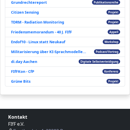
Grundrechtereport
Publikationsreihe
Citizen Sensing
Projekt
TDRM - Radiation Monitoring
Projekt
Friedensmemorandum - 40 J. FIfF
Appell
Endof10 - Linux statt Neukauf
Workshop
Militarisierung über KI-Sprachmodelle...
Podcast/Vortrag
di.day Aachen
Digitale Selbstverteidigung
FIfFKon - CfP
Konferenz
Grüne Bits
Projekt
Kontakt
FIfF e.V.