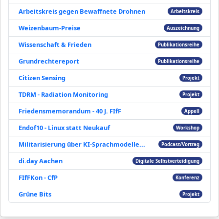
Arbeitskreis gegen Bewaffnete Drohnen
Arbeitskreis
Weizenbaum-Preise
Auszeichnung
Wissenschaft & Frieden
Publikationsreihe
Grundrechtereport
Publikationsreihe
Citizen Sensing
Projekt
TDRM - Radiation Monitoring
Projekt
Friedensmemorandum - 40 J. FIfF
Appell
Endof10 - Linux statt Neukauf
Workshop
Militarisierung über KI-Sprachmodelle...
Podcast/Vortrag
di.day Aachen
Digitale Selbstverteidigung
FIfFKon - CfP
Konferenz
Grüne Bits
Projekt