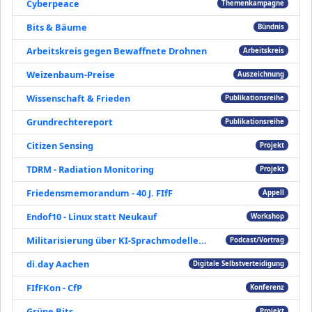
Cyberpeace
Themenkampagne
Bits & Bäume
Bündnis
Arbeitskreis gegen Bewaffnete Drohnen
Arbeitskreis
Weizenbaum-Preise
Auszeichnung
Wissenschaft & Frieden
Publikationsreihe
Grundrechtereport
Publikationsreihe
Citizen Sensing
Projekt
TDRM - Radiation Monitoring
Projekt
Friedensmemorandum - 40 J. FIfF
Appell
Endof10 - Linux statt Neukauf
Workshop
Militarisierung über KI-Sprachmodelle...
Podcast/Vortrag
di.day Aachen
Digitale Selbstverteidigung
FIfFKon - CfP
Konferenz
Grüne Bits
Projekt