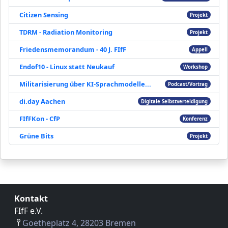
Citizen Sensing
Projekt
TDRM - Radiation Monitoring
Projekt
Friedensmemorandum - 40 J. FIfF
Appell
Endof10 - Linux statt Neukauf
Workshop
Militarisierung über KI-Sprachmodelle...
Podcast/Vortrag
di.day Aachen
Digitale Selbstverteidigung
FIfFKon - CfP
Konferenz
Grüne Bits
Projekt
Kontakt
FIfF e.V.
Goetheplatz 4, 28203 Bremen