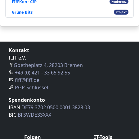
FIfFKon - CfP
Konferenz
Grüne Bits
Projekt
Kontakt
FIfF e.V.
Goetheplatz 4, 28203 Bremen
+49 (0) 421 - 33 65 92 55
fiff@fiff.de
PGP-Schlüssel
Spendenkonto
IBAN
DE79 3702 0500 0001 3828 03
BIC
BFSWDE33XXX
Folgen
IT-Tools