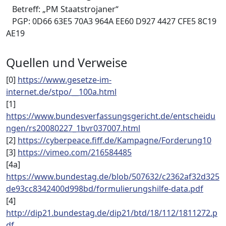
Betreff: „PM Staatstrojaner“
PGP: 0D66 63E5 70A3 964A EE60 D927 4427 CFE5 8C19
AE19
Quellen und Verweise
[0]
https://www.gesetze-im-
internet.de/stpo/__100a.html
[1]
https://www.bundesverfassungsgericht.de/entscheidu
ngen/rs20080227_1bvr037007.html
[2]
https://cyberpeace.fiff.de/Kampagne/Forderung10
[3]
https://vimeo.com/216584485
[4a]
https://www.bundestag.de/blob/507632/c2362af32d325
de93cc8342400d998bd/formulierungshilfe-data.pdf
[4]
http://dip21.bundestag.de/dip21/btd/18/112/1811272.p
df