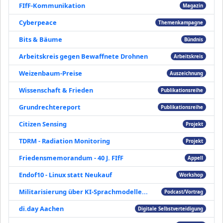
FIfF-Kommunikation
Magazin
Cyberpeace
Themenkampagne
Bits & Bäume
Bündnis
Arbeitskreis gegen Bewaffnete Drohnen
Arbeitskreis
Weizenbaum-Preise
Auszeichnung
Wissenschaft & Frieden
Publikationsreihe
Grundrechtereport
Publikationsreihe
Citizen Sensing
Projekt
TDRM - Radiation Monitoring
Projekt
Friedensmemorandum - 40 J. FIfF
Appell
Endof10 - Linux statt Neukauf
Workshop
Militarisierung über KI-Sprachmodelle...
Podcast/Vortrag
di.day Aachen
Digitale Selbstverteidigung