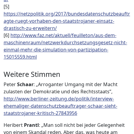
[5]
https://netzpolitik.org/2017/bundesdatenschutzbeauftr
agte-ruegt-vorhaben-den-staatstrojaner-einsatz-
drastisch-zu-erweitern/
[6]
http://www.faz.net/aktuell/feuilleton/aus-dem-
maschinenraum/netzwerkdurchsetzungsgesetz-nicht-
einmal-mehr-die-simulation-von-partizipation-
15015559.html
Weitere Stimmen
Peter
Schaar
: „Arroganter Umgang mit der Macht
zulasten der Demokratie und des Rechtsstaats”,
http://www.berliner-zeitung.de/politik/interview-
ehemaliger-datenschutzbeauftrager-schaar-sieht-
staatstrojaner-kritisch-27843956
Heribert
Prantl
: „Man soll nicht bei jeder Gelegenheit
von einem Skandal reden. Aber das, was heute am