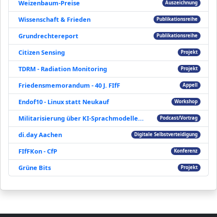
Weizenbaum-Preise
Auszeichnung
Wissenschaft & Frieden
Publikationsreihe
Grundrechtereport
Publikationsreihe
Citizen Sensing
Projekt
TDRM - Radiation Monitoring
Projekt
Friedensmemorandum - 40 J. FIfF
Appell
Endof10 - Linux statt Neukauf
Workshop
Militarisierung über KI-Sprachmodelle...
Podcast/Vortrag
di.day Aachen
Digitale Selbstverteidigung
FIfFKon - CfP
Konferenz
Grüne Bits
Projekt