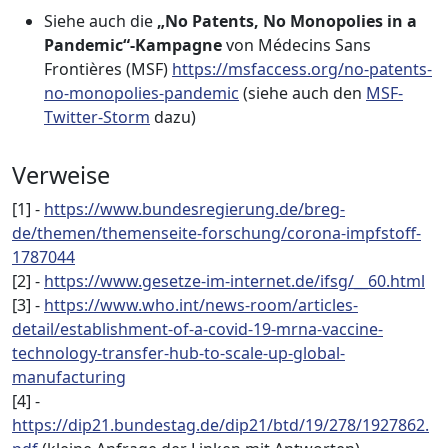
Siehe auch die
„No Patents, No Monopolies in a
Pandemic“-Kampagne
von Médecins Sans
Frontières (MSF)
https://msfaccess.org/no-patents-
no-monopolies-pandemic
(siehe auch den
MSF-
Twitter-Storm
dazu)
Verweise
[1] -
https://www.bundesregierung.de/breg-
de/themen/themenseite-forschung/corona-impfstoff-
1787044
[2] -
https://www.gesetze-im-internet.de/ifsg/__60.html
[3] -
https://www.who.int/news-room/articles-
detail/establishment-of-a-covid-19-mrna-vaccine-
technology-transfer-hub-to-scale-up-global-
manufacturing
[4] -
https://dip21.bundestag.de/dip21/btd/19/278/1927862.