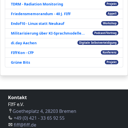
TDRM - Radiation Monitoring
Projekt
Friedensmemorandum - 40 J. FIfF
Appell
Endof10 - Linux statt Neukauf
Workshop
Militarisierung über KI-Sprachmodelle...
Podcast/Vortrag
di.day Aachen
Digitale Selbstverteidigung
FIfFKon - CfP
Konferenz
Grüne Bits
Projekt
Kontakt
FIfF e.V.
Goetheplatz 4, 28203 Bremen
+49 (0) 421 - 33 65 92 55
fiff@fiff.de