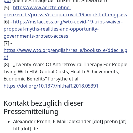
pdf
(kleine Anfrage der Linken mit Antworten)
[5] -
https://www.aerzte-ohne-
grenzen.de/presse/europa-covid-19-impfstoff-engpass
[6] -
https://msfaccess.org/wto-covid-19-trips-waiver-
proposal-myths-realities-and-opportunity-
governments-protect-access
[7] -
https://www.wto.org/english/res_e/booksp_e/ddec_e.p
df
[8] - „Twenty Years Of Antiretroviral Therapy For People
Living With HIV: Global Costs, Health Achievements,
Economic Benefits” Forsythe et al.
https://doi.org/10.1377/hlthaff.2018.05391
Kontakt bezüglich dieser
Pressemitteilung
Alexander Prehn, E-Mail: alexander [dot] prehn [ät]
fiff [dot] de