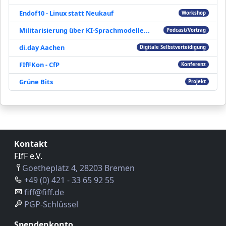
Endof10 - Linux statt Neukauf
Workshop
Militarisierung über KI-Sprachmodelle...
Podcast/Vortrag
di.day Aachen
Digitale Selbstverteidigung
FIfFKon - CfP
Konferenz
Grüne Bits
Projekt
Kontakt
FIfF e.V.
Goetheplatz 4, 28203 Bremen
+49 (0) 421 - 33 65 92 55
fiff@fiff.de
PGP-Schlüssel
Spendenkonto