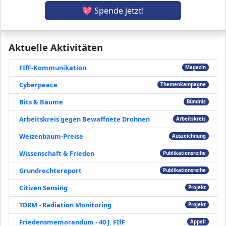
💖 Spende jetzt!
Aktuelle Aktivitäten
FIfF-Kommunikation
Magazin
Cyberpeace
Themenkampagne
Bits & Bäume
Bündnis
Arbeitskreis gegen Bewaffnete Drohnen
Arbeitskreis
Weizenbaum-Preise
Auszeichnung
Wissenschaft & Frieden
Publikationsreihe
Grundrechtereport
Publikationsreihe
Citizen Sensing
Projekt
TDRM - Radiation Monitoring
Projekt
Friedensmemorandum - 40 J. FIfF
Appell