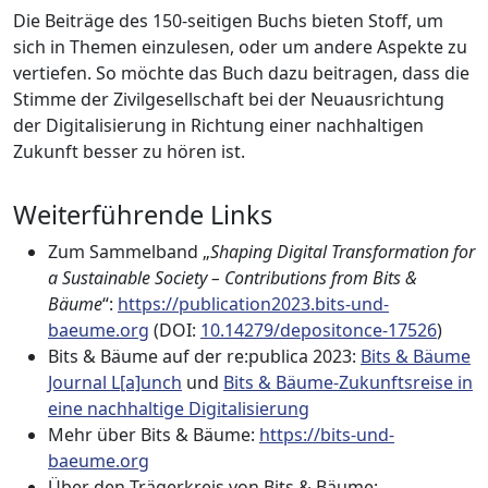
Die Beiträge des 150-seitigen Buchs bieten Stoff, um
sich in Themen einzulesen, oder um andere Aspekte zu
vertiefen. So möchte das Buch dazu beitragen, dass die
Stimme der Zivilgesellschaft bei der Neuausrichtung
der Digitalisierung in Richtung einer nachhaltigen
Zukunft besser zu hören ist.
Weiterführende Links
Zum Sammelband „
Shaping Digital Transformation for
a Sustainable Society – Contributions from Bits &
Bäume
“:
https://publication2023.bits-und-
baeume.org
(DOI:
10.14279/depositonce-17526
)
Bits & Bäume auf der re:publica 2023:
Bits & Bäume
Journal L[a]unch
und
Bits & Bäume-Zukunftsreise in
eine nachhaltige Digitalisierung
Mehr über Bits & Bäume:
https://bits-und-
baeume.org
Über den Trägerkreis von Bits & Bäume: