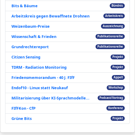
Bits & Bäume
Bündnis
Arbeitskreis gegen Bewaffnete Drohnen
Arbeitskreis
Weizenbaum-Preise
Auszeichnung
Wissenschaft & Frieden
Publikationsreihe
Grundrechtereport
Publikationsreihe
Citizen Sensing
Projekt
TDRM - Radiation Monitoring
Projekt
Friedensmemorandum - 40 J. FIfF
Appell
Endof10 - Linux statt Neukauf
Workshop
Militarisierung über KI-Sprachmodelle...
Podcast/Vortrag
FIfFKon - CfP
Konferenz
Grüne Bits
Projekt