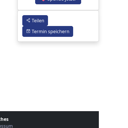
Teilen
Termin speichern
ches
essum