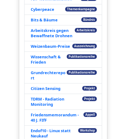
Cyberpeace
Themenkampagne
Bits & Bäume
Bündnis
Arbeitskreis gegen
Arbeitskreis
Bewaffnete Drohnen
Weizenbaum-Preise
Auszeichnung
Wissenschaft &
Publikationsreihe
Frieden
Grundrechterepo
Publikationsreihe
rt
Citizen Sensing
Projekt
TDRM - Radiation
Projekt
Monitoring
Friedensmemorandum -
Appell
40 J. FIfF
Endof10 - Linux statt
Workshop
Neukauf