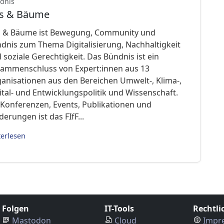
dnis
ts & Bäume
s & Bäume ist Bewegung, Community und
dnis zum Thema Digitalisierung, Nachhaltigkeit
 soziale Gerechtigkeit. Das Bündnis ist ein
ammenschluss von Expert:innen aus 13
anisationen aus den Bereichen Umwelt-, Klima-,
ital- und Entwicklungspolitik und Wissenschaft.
 Konferenzen, Events, Publikationen und
derungen ist das FIfF...
terlesen
Folgen
IT-Tools
Rechtli
Mastodon
Cloud
Impr