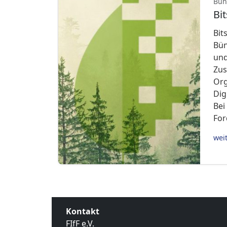
Bün
Bi
Bit
Bün
und
Zus
Org
Dig
Bei
For
wei
Kontakt
FIfF e.V.