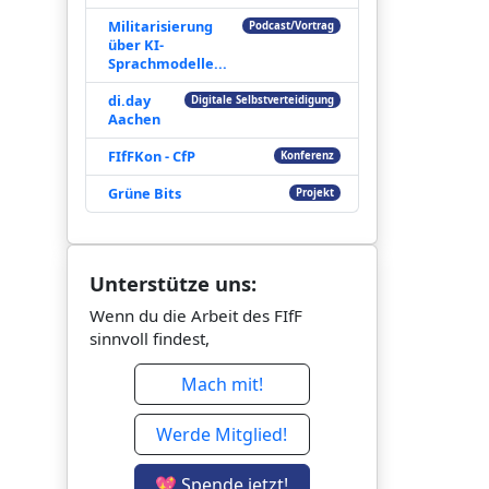
Militarisierung
Podcast/Vortrag
über KI-
Sprachmodelle...
di.day
Digitale Selbstverteidigung
Aachen
FIfFKon - CfP
Konferenz
Grüne Bits
Projekt
Unterstütze uns:
Wenn du die Arbeit des FIfF
sinnvoll findest,
Mach mit!
Werde Mitglied!
💖 Spende jetzt!