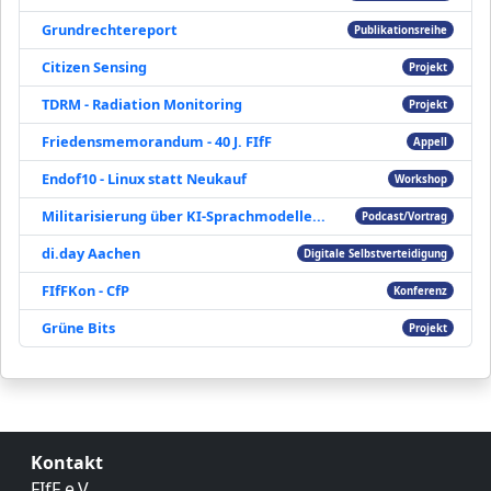
Grundrechtereport
Publikationsreihe
Citizen Sensing
Projekt
TDRM - Radiation Monitoring
Projekt
Friedensmemorandum - 40 J. FIfF
Appell
Endof10 - Linux statt Neukauf
Workshop
Militarisierung über KI-Sprachmodelle...
Podcast/Vortrag
di.day Aachen
Digitale Selbstverteidigung
FIfFKon - CfP
Konferenz
Grüne Bits
Projekt
Kontakt
FIfF e.V.