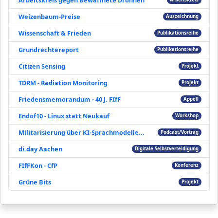
Weizenbaum-Preise
Auszeichnung
Wissenschaft & Frieden
Publikationsreihe
Grundrechtereport
Publikationsreihe
Citizen Sensing
Projekt
TDRM - Radiation Monitoring
Projekt
Friedensmemorandum - 40 J. FIfF
Appell
Endof10 - Linux statt Neukauf
Workshop
Militarisierung über KI-Sprachmodelle...
Podcast/Vortrag
di.day Aachen
Digitale Selbstverteidigung
FIfFKon - CfP
Konferenz
Grüne Bits
Projekt