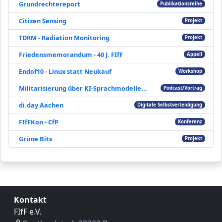
Grundrechtereport
Publikationsreihe
Citizen Sensing
Projekt
TDRM - Radiation Monitoring
Projekt
Friedensmemorandum - 40 J. FIfF
Appell
Endof10 - Linux statt Neukauf
Workshop
Militarisierung über KI-Sprachmodelle...
Podcast/Vortrag
di.day Aachen
Digitale Selbstverteidigung
FIfFKon - CfP
Konferenz
Grüne Bits
Projekt
Kontakt
FIfF e.V.