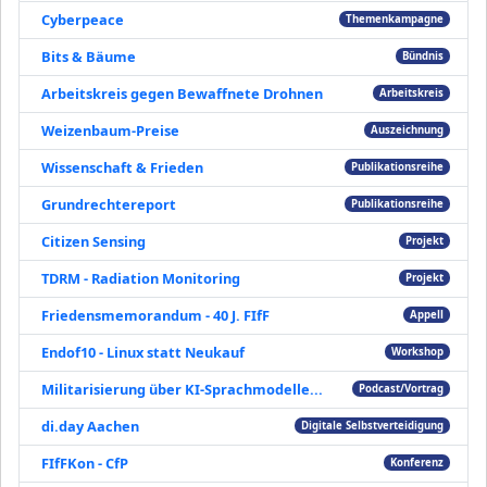
Cyberpeace
Themenkampagne
Bits & Bäume
Bündnis
Arbeitskreis gegen Bewaffnete Drohnen
Arbeitskreis
Weizenbaum-Preise
Auszeichnung
Wissenschaft & Frieden
Publikationsreihe
Grundrechtereport
Publikationsreihe
Citizen Sensing
Projekt
TDRM - Radiation Monitoring
Projekt
Friedensmemorandum - 40 J. FIfF
Appell
Endof10 - Linux statt Neukauf
Workshop
Militarisierung über KI-Sprachmodelle...
Podcast/Vortrag
di.day Aachen
Digitale Selbstverteidigung
FIfFKon - CfP
Konferenz