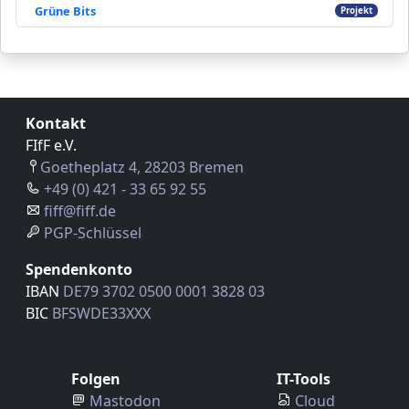
Grüne Bits
Projekt
Kontakt
FIfF e.V.
Goetheplatz 4, 28203 Bremen
+49 (0) 421 - 33 65 92 55
fiff@fiff.de
PGP-Schlüssel
Spendenkonto
IBAN
DE79 3702 0500 0001 3828 03
BIC
BFSWDE33XXX
Folgen
IT-Tools
Mastodon
Cloud