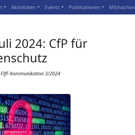
n
Aktivitäten
Events
Publikationen
Mitmache
uli 2024: CfP für
enschutz
ie FIfF-Kommunikation 3/2024