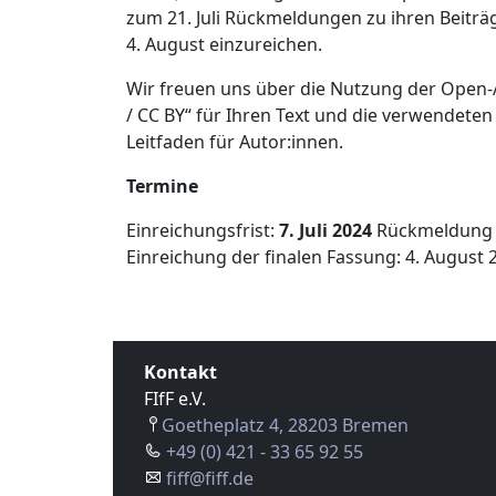
zum 21. Juli Rückmeldungen zu ihren Beiträg
4. August einzureichen.
Wir freuen uns über die Nutzung der Ope
/ CC BY“ für Ihren Text und die verwendeten 
Leitfaden für Autor:innen.
Termine
Einreichungsfrist:
7. Juli 2024
Rückmeldung vo
Einreichung der finalen Fassung: 4. August 
Kontakt
FIfF e.V.
Goetheplatz 4, 28203 Bremen
+49 (0) 421 - 33 65 92 55
fiff@fiff.de