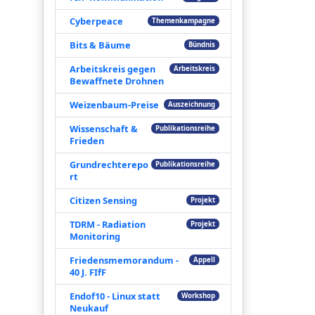
Cyberpeace
Themenkampagne
Bits & Bäume
Bündnis
Arbeitskreis gegen
Arbeitskreis
Bewaffnete Drohnen
Weizenbaum-Preise
Auszeichnung
Wissenschaft &
Publikationsreihe
Frieden
Grundrechterepo
Publikationsreihe
rt
Citizen Sensing
Projekt
TDRM - Radiation
Projekt
Monitoring
Friedensmemorandum -
Appell
40 J. FIfF
Endof10 - Linux statt
Workshop
Neukauf