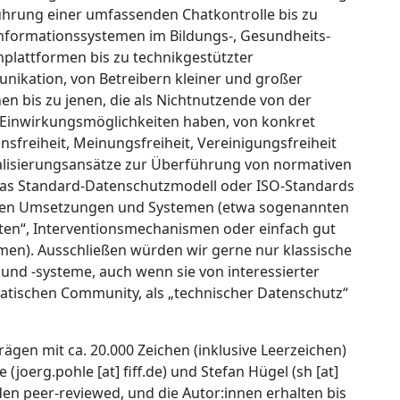
ührung einer umfassenden Chatkontrolle bis zu
 Informationssystemen im Bildungs-, Gesundheits-
nplattformen bis zu technikgestützter
kation, von Betreibern kleiner und großer
n bis zu jenen, die als Nichtnutzende von der
e Einwirkungsmöglichkeiten haben, von konkret
sfreiheit, Meinungsfreiheit, Vereinigungsfreiheit
alisierungsansätze zur Überführung von normativen
das Standard-Datenschutzmodell oder ISO-Standards
schen Umsetzungen und Systemen (etwa sogenannten
nten“, Interventionsmechanismen oder einfach gut
men). Ausschließen würden wir gerne nur klassische
 und -systeme, auch wenn sie von interessierter
rmatischen Community, als „technischer Datenschutz“
ägen mit ca. 20.000 Zeichen (inklusive Leerzeichen)
 (joerg.pohle [at] fiff.de) und Stefan Hügel (sh [at]
den peer-reviewed, und die Autor:innen erhalten bis