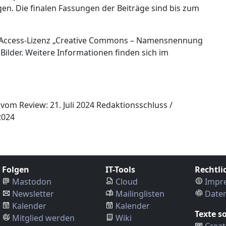
en. Die finalen Fassungen der Beiträge sind bis zum
n-Access-Lizenz „Creative Commons – Namensnennung
Bilder. Weitere Informationen finden sich im
m Review: 21. Juli 2024 Redaktionsschluss /
2024
Folgen
IT-Tools
Rechtli
Mastodon
Cloud
Impr
Newsletter
Mailinglisten
Date
Kalender
Kalender
Texte s
Mitglied werden
Wiki