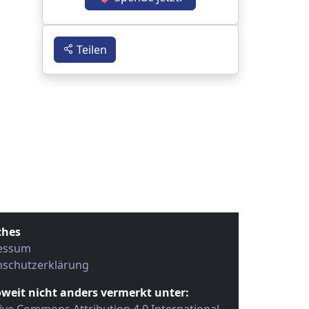
Teilen
ches
essum
nschutzerklärung
oweit nicht anders vermerkt unter: