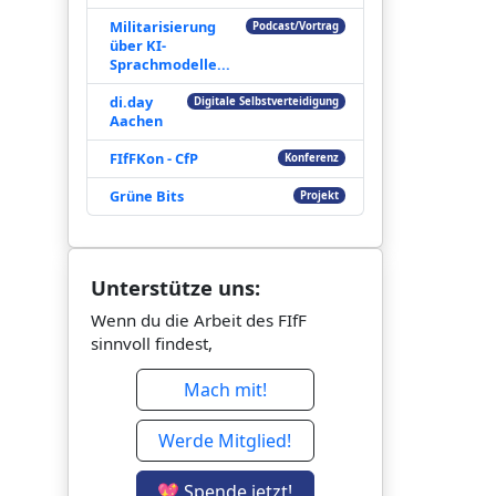
Militarisierung
Podcast/Vortrag
über KI-
Sprachmodelle...
di.day
Digitale Selbstverteidigung
Aachen
FIfFKon - CfP
Konferenz
Grüne Bits
Projekt
Unterstütze uns:
Wenn du die Arbeit des FIfF
sinnvoll findest,
Mach mit!
Werde Mitglied!
💖 Spende jetzt!