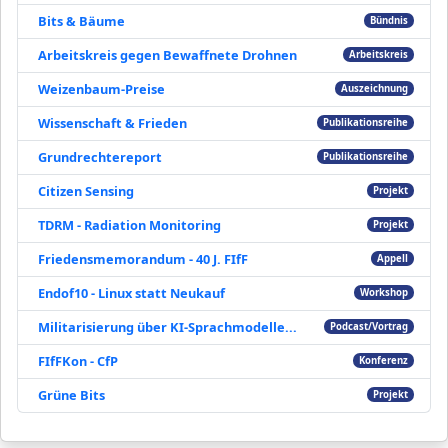
Bits & Bäume
Bündnis
Arbeitskreis gegen Bewaffnete Drohnen
Arbeitskreis
Weizenbaum-Preise
Auszeichnung
Wissenschaft & Frieden
Publikationsreihe
Grundrechtereport
Publikationsreihe
Citizen Sensing
Projekt
TDRM - Radiation Monitoring
Projekt
Friedensmemorandum - 40 J. FIfF
Appell
Endof10 - Linux statt Neukauf
Workshop
Militarisierung über KI-Sprachmodelle...
Podcast/Vortrag
FIfFKon - CfP
Konferenz
Grüne Bits
Projekt