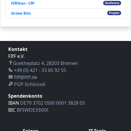
FIfFKon - CfP
Konferenz
Grüne Bits
Projekt
Kontakt
FIfF e.V.
Goetheplatz 4, 28203 Bremen
+49 (0) 421 - 33 65 92 55
fiff@fiff.de
PGP-Schlüssel
Spendenkonto
IBAN
DE79 3702 0500 0001 3828 03
BIC
BFSWDE33XXX
Folgen
IT-Tools