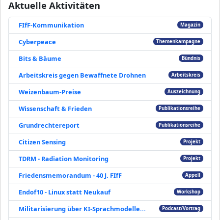
Aktuelle Aktivitäten
FIfF-Kommunikation
Magazin
Cyberpeace
Themenkampagne
Bits & Bäume
Bündnis
Arbeitskreis gegen Bewaffnete Drohnen
Arbeitskreis
Weizenbaum-Preise
Auszeichnung
Wissenschaft & Frieden
Publikationsreihe
Grundrechtereport
Publikationsreihe
Citizen Sensing
Projekt
TDRM - Radiation Monitoring
Projekt
Friedensmemorandum - 40 J. FIfF
Appell
Endof10 - Linux statt Neukauf
Workshop
Militarisierung über KI-Sprachmodelle...
Podcast/Vortrag