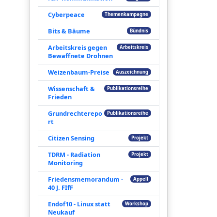
Cyberpeace
Themenkampagne
Bits & Bäume
Bündnis
Arbeitskreis gegen
Arbeitskreis
Bewaffnete Drohnen
Weizenbaum-Preise
Auszeichnung
Wissenschaft &
Publikationsreihe
Frieden
Grundrechterepo
Publikationsreihe
rt
Citizen Sensing
Projekt
TDRM - Radiation
Projekt
Monitoring
Friedensmemorandum -
Appell
40 J. FIfF
Endof10 - Linux statt
Workshop
Neukauf