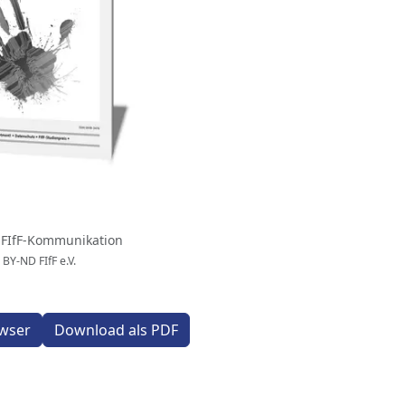
 FIfF-Kommunikation
 BY-ND FIfF e.V.
wser
Download als PDF