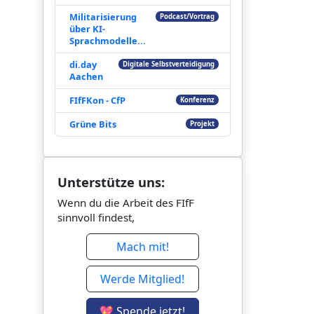
Militarisierung
Podcast/Vortrag
über KI-
Sprachmodelle...
di.day
Digitale Selbstverteidigung
Aachen
FIfFKon - CfP
Konferenz
Grüne Bits
Projekt
Unterstütze uns:
Wenn du die Arbeit des FIfF
sinnvoll findest,
Mach mit!
Werde Mitglied!
💖 Spende jetzt!