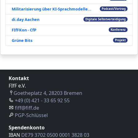
Militarisierung über KI-Sprachmodelle...
Podcast/Vortrag
di.day Aachen
Digitale Selbstverteidigung
FIfFKon - CfP
Konferenz
Grüne Bits
Projekt
Kontakt
FIfF e.V.
Goetheplatz 4, 28203 Bremen
+49 (0) 421 - 33 65 92 55
fiff@fiff.de
PGP-Schlüssel
Spendenkonto
IBAN
DE79 3702 0500 0001 3828 03