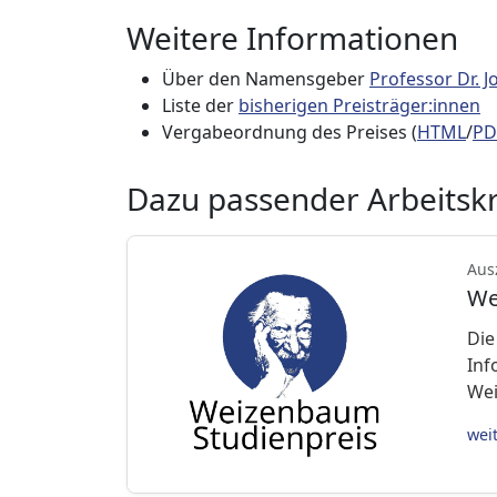
Weitere Informationen
Über den Namensgeber
Professor Dr.
Liste der
bisherigen Preisträger:innen
Vergabeordnung des Preises (
HTML
/
PD
Dazu passender Arbeitskr
Aus
We
Die
Inf
We
wei