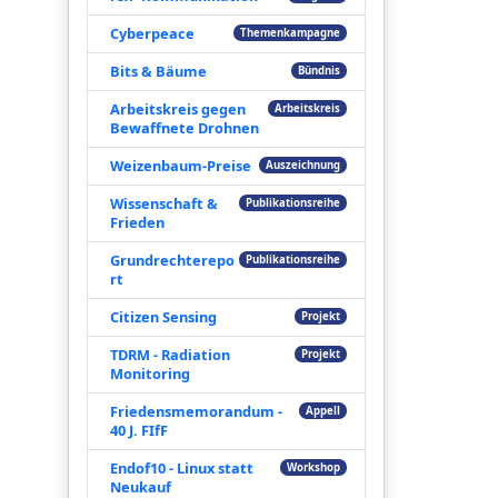
Cyberpeace
Themenkampagne
Bits & Bäume
Bündnis
Arbeitskreis gegen
Arbeitskreis
Bewaffnete Drohnen
Weizenbaum-Preise
Auszeichnung
Wissenschaft &
Publikationsreihe
Frieden
Grundrechterepo
Publikationsreihe
rt
Citizen Sensing
Projekt
TDRM - Radiation
Projekt
Monitoring
Friedensmemorandum -
Appell
40 J. FIfF
Endof10 - Linux statt
Workshop
Neukauf