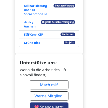
Militarisierung
Podcast/Vortrag
über KI-
Sprachmodelle...
di.day
Digitale Selbstverteidigung
Aachen
FIfFKon - CfP
Konferenz
Grüne Bits
Projekt
Unterstütze uns:
Wenn du die Arbeit des FIfF
sinnvoll findest,
Mach mit!
Werde Mitglied!
💖 Spende jetzt!