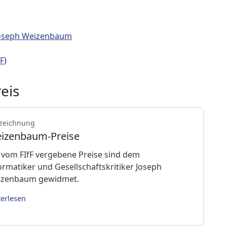
 Joseph Weizenbaum
F
)
eis
zeichnung
izenbaum-Preise
 vom FIfF vergebene Preise sind dem
ormatiker und Gesellschaftskritiker Joseph
izenbaum gewidmet.
terlesen