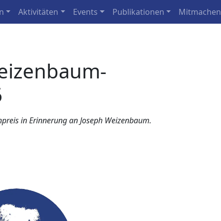
n
Aktivitäten
Events
Publikationen
Mitmache
eizenbaum-
6
enpreis in Erinnerung an Joseph Weizenbaum.